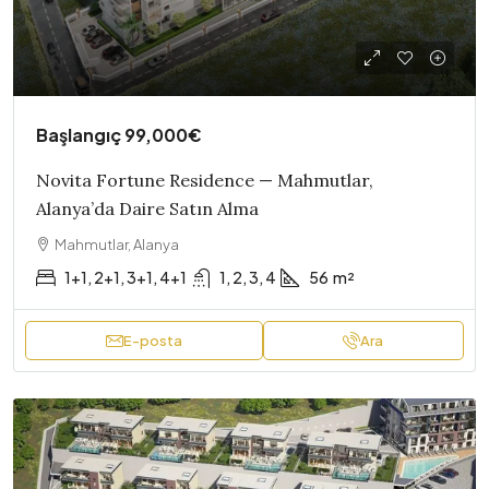
Başlangıç
99,000€
Novita Fortune Residence — Mahmutlar,
Alanya’da Daire Satın Alma
Mahmutlar, Alanya
1+1, 2+1, 3+1, 4+1
1, 2, 3, 4
56
m²
E-posta
Ara