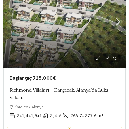
Başlangıç
725,000€
Richmond Villaları – Kargıcak, Alanya’da Lüks
Villalar
Kargıcak, Alanya
3+1, 4+1, 5+1
3, 4, 5
268.7- 377.6
m²