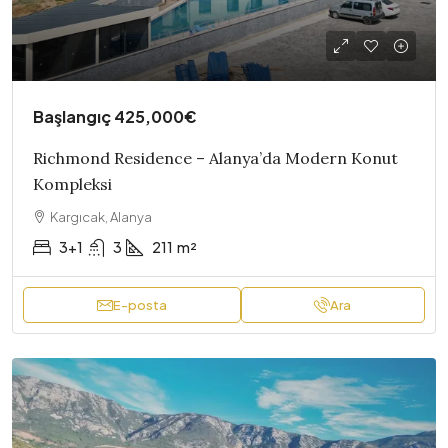
Başlangıç
425,000€
Richmond Residence – Alanya’da Modern Konut
Kompleksi
Kargıcak, Alanya
3+1
3
211
m²
E-posta
Ara