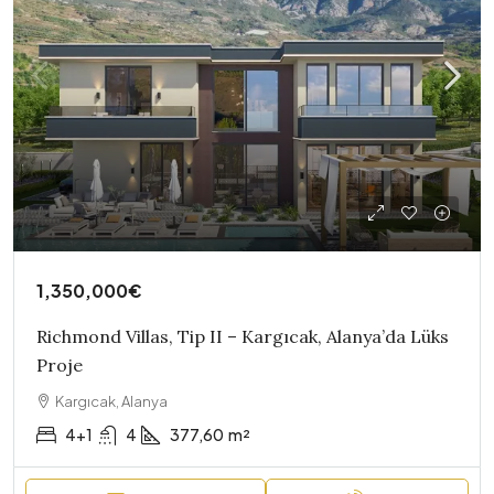
1,350,000€
Richmond Villas, Tip II – Kargıcak, Alanya’da Lüks
Proje
Kargıcak, Alanya
4+1
4
377,60
m²