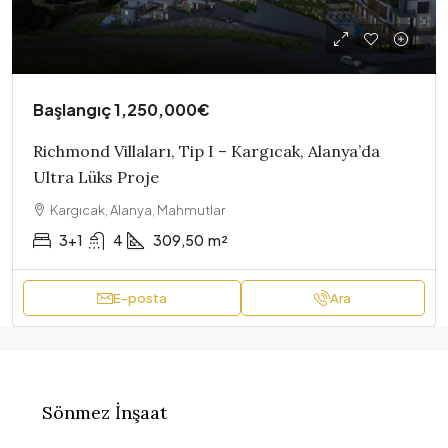
Başlangıç
1,250,000€
Richmond Villaları, Tip I – Kargıcak, Alanya’da
Ultra Lüks Proje
Kargıcak, Alanya, Mahmutlar
3+1
4
309,50
m²
E-posta
Ara
Sönmez İnşaat