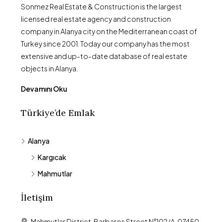
Sonmez Real Estate & Construction is the largest
licensed real estate agency and construction
company in Alanya city on the Mediterranean coast of
Turkey since 2001. Today our company has the most
extensive and up-to-date database of real estate
objects in Alanya.
Devamını Oku
Türkiye’de Emlak
Alanya
Kargıcak
Mahmutlar
İletişim
Mahmutlar District, Barbaros Street N°102/A, 07450