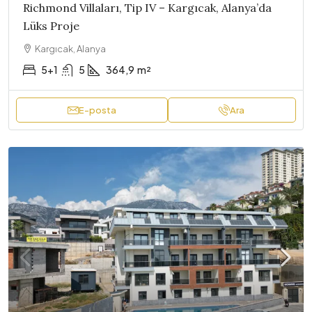
Richmond Villaları, Tip IV – Kargıcak, Alanya’da
Lüks Proje
Kargıcak, Alanya
5+1
5
364,9
m²
E-posta
Ara