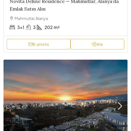
Novita Deluxe Residence — Mahmutlar, Alanya’da
Emlak Satın Alın
Mahmutlar, Alanya
3+1
3
202
m²
E-posta
Ara