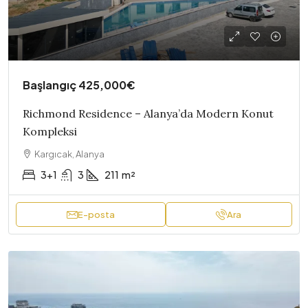
Başlangıç
425,000€
Richmond Residence – Alanya’da Modern Konut
Kompleksi
Kargıcak, Alanya
3+1
3
211
m²
E-posta
Ara