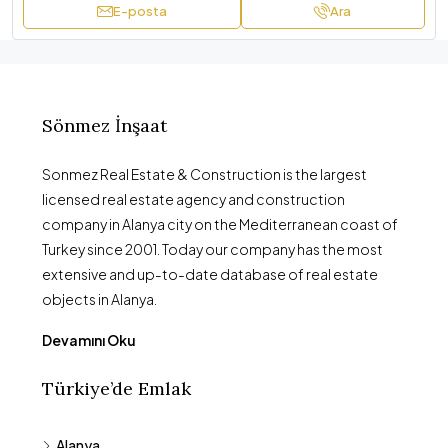
E-posta
Ara
Sönmez İnşaat
Sonmez Real Estate & Construction is the largest
licensed real estate agency and construction
company in Alanya city on the Mediterranean coast of
Turkey since 2001. Today our company has the most
extensive and up-to-date database of real estate
objects in Alanya.
Devamını Oku
Türkiye’de Emlak
Alanya