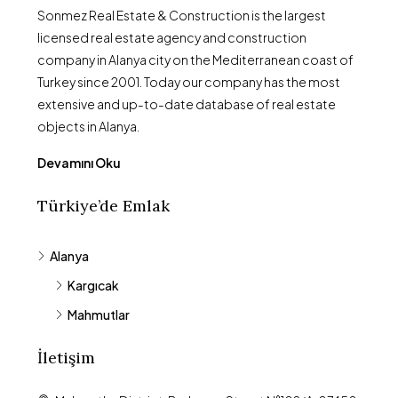
Sonmez Real Estate & Construction is the largest
licensed real estate agency and construction
company in Alanya city on the Mediterranean coast of
Turkey since 2001. Today our company has the most
extensive and up-to-date database of real estate
objects in Alanya.
Devamını Oku
Türkiye’de Emlak
Alanya
Kargıcak
Mahmutlar
İletişim