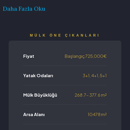
Daha Fazla Oku
MÜLK ÖNE ÇIKANLARI
Fiyat
Başlangıç
725,000€
Yatak Odaları
3+1, 4+1, 5+1
Mülk Büyüklüğü
268.7- 377.6 m²
Arsa Alanı
10478 m²