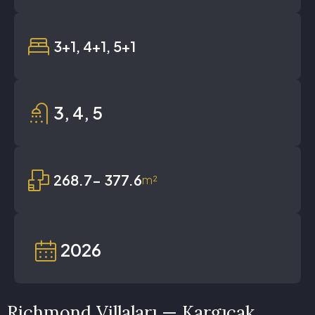
3+1, 4+1, 5+1
3, 4, 5
268.7- 377.6
m²
2026
Richmond Villaları — Kargıcak,