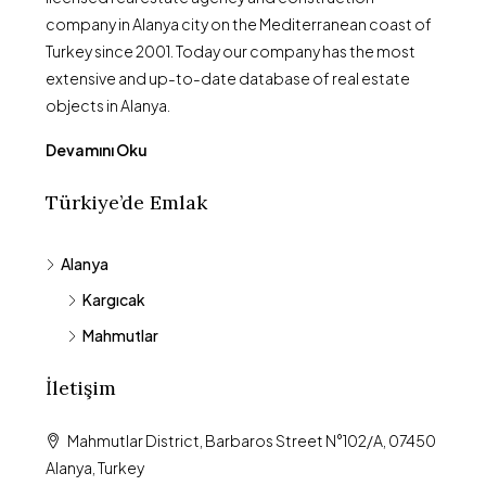
company in Alanya city on the Mediterranean coast of
Turkey since 2001. Today our company has the most
extensive and up-to-date database of real estate
objects in Alanya.
Devamını Oku
Türkiye’de Emlak
Alanya
Kargıcak
Mahmutlar
İletişim
Mahmutlar District, Barbaros Street N°102/A, 07450
Alanya, Turkey