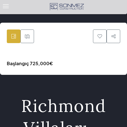
48
Başlangıç
725,000€
Richmond