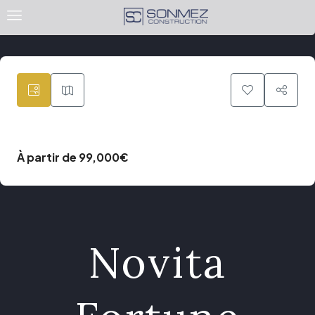
39
À partir de
99,000€
Novita