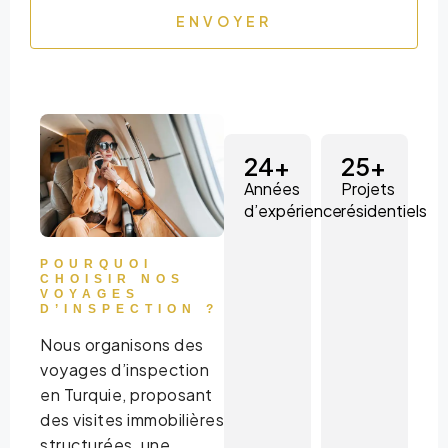
ENVOYER
24
+
25
+
Années
Projets
d’expérience
résidentiels
POURQUOI
CHOISIR NOS
VOYAGES
D’INSPECTION ?
Nous organisons des
voyages d’inspection
en Turquie, proposant
des visites immobilières
structurées, une