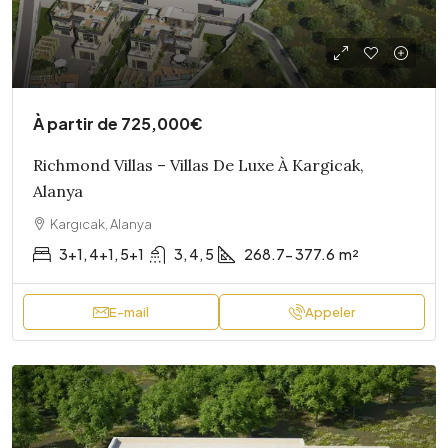
À partir de
725,000€
Richmond Villas – Villas De Luxe À Kargicak,
Alanya
Kargıcak, Alanya
3+1, 4+1, 5+1
3, 4, 5
268.7- 377.6
m²
E-mail
Appeler