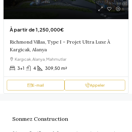
À partir de
1,250,000€
Richmond Villas, Type I – Projet Ultra Luxe À
Kargicak, Alanya
Kargıcak, Alanya, Mahmutlar
3+1
4
309,50
m²
E-mail
Appeler
Sonmez Construction