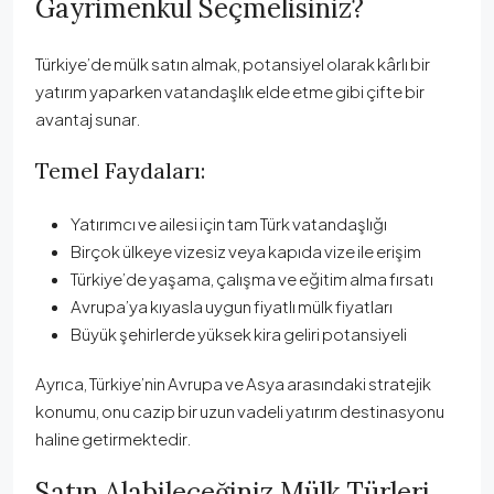
Gayrimenkul Seçmelisiniz?
Türkiye’de mülk satın almak, potansiyel olarak kârlı bir
yatırım yaparken vatandaşlık elde etme gibi çifte bir
avantaj sunar.
Temel Faydaları:
Yatırımcı ve ailesi için tam Türk vatandaşlığı
Birçok ülkeye vizesiz veya kapıda vize ile erişim
Türkiye’de yaşama, çalışma ve eğitim alma fırsatı
Avrupa’ya kıyasla uygun fiyatlı mülk fiyatları
Büyük şehirlerde yüksek kira geliri potansiyeli
Ayrıca, Türkiye’nin Avrupa ve Asya arasındaki stratejik
konumu, onu cazip bir uzun vadeli yatırım destinasyonu
haline getirmektedir.
Satın Alabileceğiniz Mülk Türleri