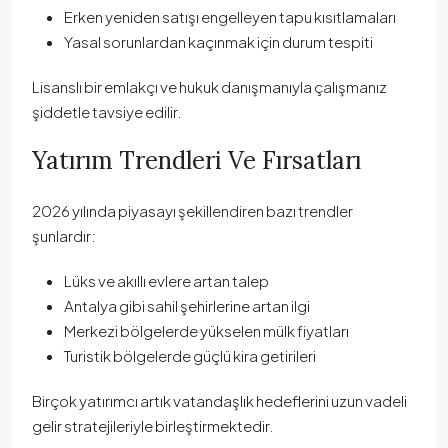
Erken yeniden satışı engelleyen tapu kısıtlamaları
Yasal sorunlardan kaçınmak için durum tespiti
Lisanslı bir emlakçı ve hukuk danışmanıyla çalışmanız
şiddetle tavsiye edilir.
Yatırım Trendleri Ve Fırsatları
2026 yılında piyasayı şekillendiren bazı trendler
şunlardır:
Lüks ve akıllı evlere artan talep
Antalya gibi sahil şehirlerine artan ilgi
Merkezi bölgelerde yükselen mülk fiyatları
Turistik bölgelerde güçlü kira getirileri
Birçok yatırımcı artık vatandaşlık hedeflerini uzun vadeli
gelir stratejileriyle birleştirmektedir.