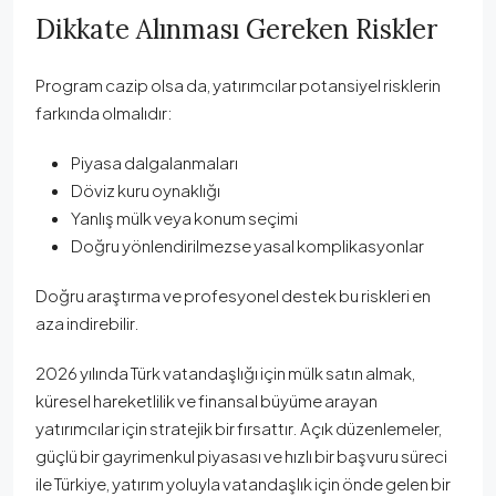
Dikkate Alınması Gereken Riskler
Program cazip olsa da, yatırımcılar potansiyel risklerin
farkında olmalıdır:
Piyasa dalgalanmaları
Döviz kuru oynaklığı
Yanlış mülk veya konum seçimi
Doğru yönlendirilmezse yasal komplikasyonlar
Doğru araştırma ve profesyonel destek bu riskleri en
aza indirebilir.
2026 yılında Türk vatandaşlığı için mülk satın almak,
küresel hareketlilik ve finansal büyüme arayan
yatırımcılar için stratejik bir fırsattır. Açık düzenlemeler,
güçlü bir gayrimenkul piyasası ve hızlı bir başvuru süreci
ile Türkiye, yatırım yoluyla vatandaşlık için önde gelen bir