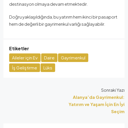
destinasyon olmaya devam etmektedir.
Doğru yaklaşıldığında, bu yatırım hem ikinci bir pasaport
hem de değerli bir gayrimenkul varlığı sağlayabilir.
Etiketler
Aileler için Ev
Daire
Gayrimenkul
İş Geliştirme
Lüks
Sonraki Yazı
Alanya’da Gayrimenkul:
Yatırım ve Yaşam İçin En İyi
Seçim