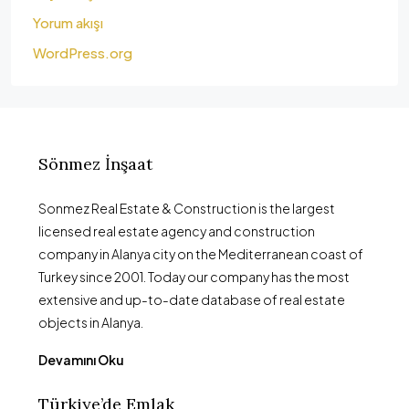
Yorum akışı
WordPress.org
Sönmez İnşaat
Sonmez Real Estate & Construction is the largest
licensed real estate agency and construction
company in Alanya city on the Mediterranean coast of
Turkey since 2001. Today our company has the most
extensive and up-to-date database of real estate
objects in Alanya.
Devamını Oku
Türkiye’de Emlak