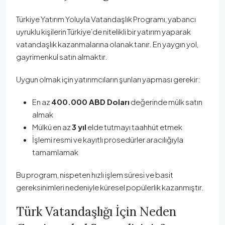
Türkiye Yatırım Yoluyla Vatandaşlık Programı, yabancı
uyruklu kişilerin Türkiye’de nitelikli bir yatırım yaparak
vatandaşlık kazanmalarına olanak tanır. En yaygın yol,
gayrimenkul satın almaktır.
Uygun olmak için yatırımcıların şunları yapması gerekir:
En az
400.000 ABD Doları
değerinde mülk satın
almak
Mülkü en az
3 yıl
elde tutmayı taahhüt etmek
İşlemi resmi ve kayıtlı prosedürler aracılığıyla
tamamlamak
Bu program, nispeten hızlı işlem süresi ve basit
gereksinimleri nedeniyle küresel popülerlik kazanmıştır.
Türk Vatandaşlığı İçin Neden