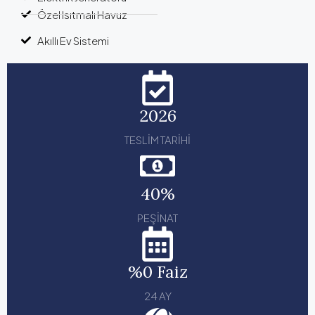
Özel Isıtmalı Havuz
Akıllı Ev Sistemi
2026
TESLİM TARİHİ
40%
PEŞİNAT
%0 Faiz
24 AY