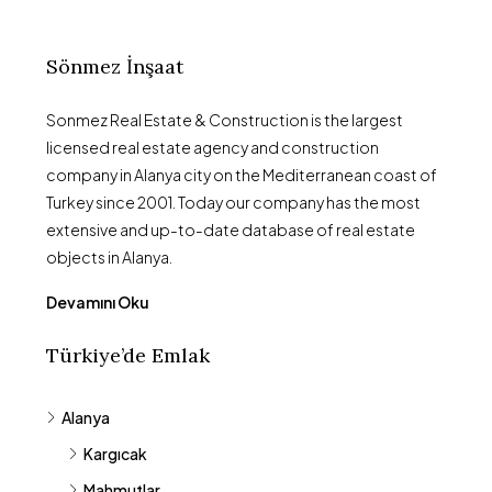
Sönmez İnşaat
Sonmez Real Estate & Construction is the largest
licensed real estate agency and construction
company in Alanya city on the Mediterranean coast of
Turkey since 2001. Today our company has the most
extensive and up-to-date database of real estate
objects in Alanya.
Devamını Oku
Türkiye’de Emlak
Alanya
Kargıcak
Mahmutlar