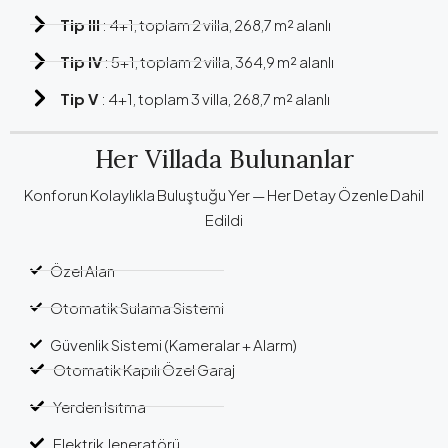
Tip III
: 4+1, toplam 2 villa, 268,7 m² alanlı
Tip IV
: 5+1, toplam 2 villa, 364,9 m² alanlı
Tip V
: 4+1, toplam 3 villa, 268,7 m² alanlı
Her Villada Bulunanlar
Konforun Kolaylıkla Buluştuğu Yer — Her Detay Özenle Dahil
Edildi
Özel Alan
Otomatik Sulama Sistemi
Güvenlik Sistemi (Kameralar + Alarm)
Otomatik Kapılı Özel Garaj
Yerden Isıtma
Elektrik Jeneratörü