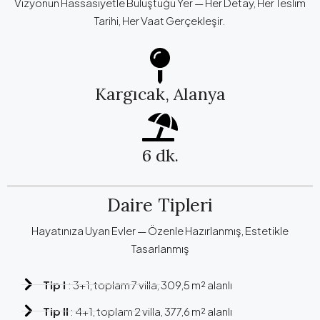
Vizyonun Hassasiyetle Buluştuğu Yer — Her Detay, Her Teslim
Tarihi, Her Vaat Gerçekleşir.
Kargıcak, Alanya
6 dk.
Daire Tipleri
Hayatınıza Uyan Evler — Özenle Hazırlanmış, Estetikle
Tasarlanmış
Tip I
: 3+1, toplam 7 villa, 309,5 m² alanlı
Tip II
: 4+1, toplam 2 villa, 377,6 m² alanlı