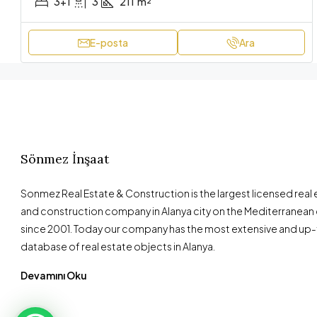
3+1
3
211
m²
E-posta
Ara
Sönmez İnşaat
Sonmez Real Estate & Construction is the largest licensed real
and construction company in Alanya city on the Mediterranean 
since 2001. Today our company has the most extensive and up
database of real estate objects in Alanya.
Devamını Oku