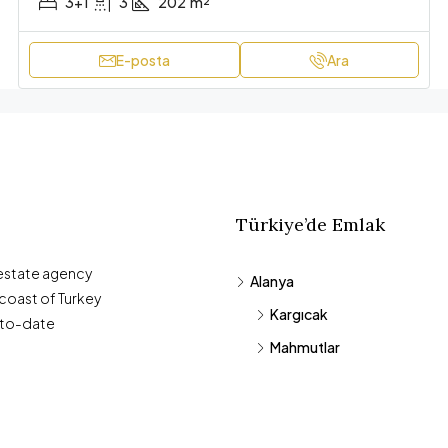
3+1
3
202
m²
E-posta
Ara
Türkiye’de Emlak
 estate agency
Alanya
coast of Turkey
Kargıcak
-to-date
Mahmutlar