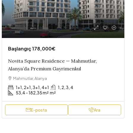
Başlangıç
178,000€
Novita Square Residence — Mahmutlar,
Alanya’da Premium Gayrimenkul
Mahmutlar, Alanya
1+1, 2+1, 3+1, 4+1
1, 2, 3, 4
53,4 - 182,35 m²
m²
E-posta
Ara