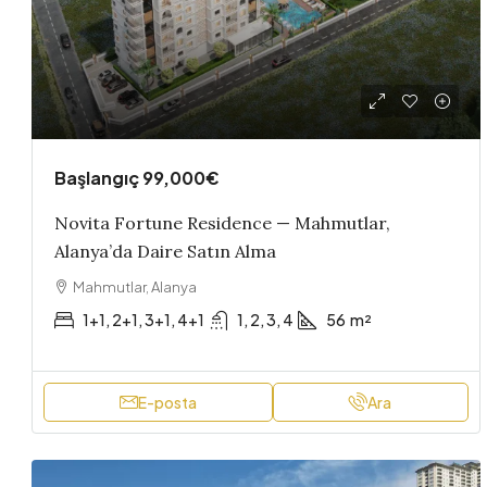
Başlangıç
99,000€
Novita Fortune Residence — Mahmutlar,
Alanya’da Daire Satın Alma
Mahmutlar, Alanya
1+1, 2+1, 3+1, 4+1
1, 2, 3, 4
56
m²
E-posta
Ara