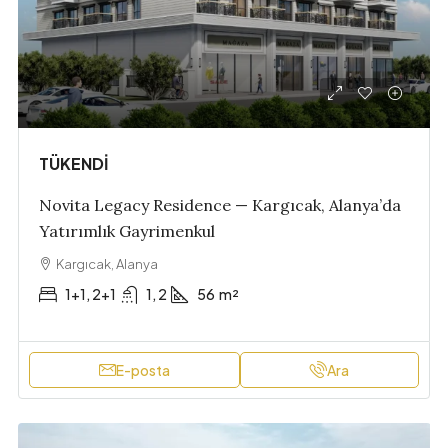
TÜKENDİ
Novita Legacy Residence — Kargıcak, Alanya’da
Yatırımlık Gayrimenkul
Kargıcak, Alanya
1+1, 2+1
1, 2
56
m²
E-posta
Ara