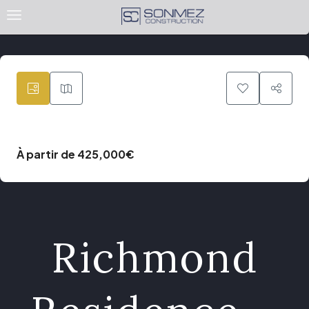
19
À partir de
425,000€
Richmond