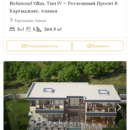
Richmond Villas, Тип IV — Роскошный Проект В
Каргыджаке, Аланья
Каргыджак, Аланья
5+1
5
364,9
м²
Электронная почта
Позвонить