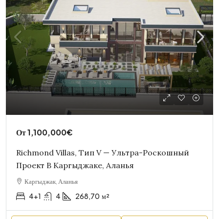
От
1,100,000€
Richmond Villas, Тип V — Ультра-Роскошный
Проект В Каргыджаке, Аланья
Каргыджак, Аланья
4+1
4
268,70
м²