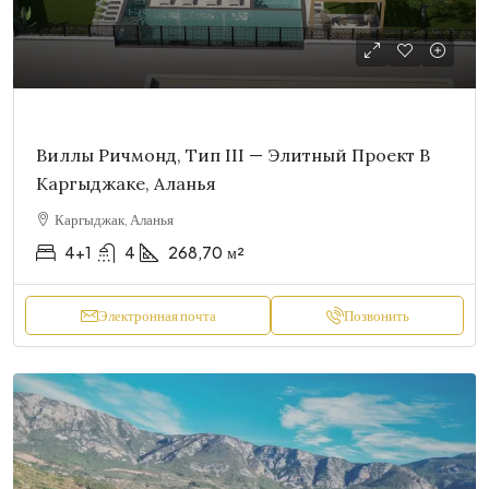
Виллы Ричмонд, Тип III — Элитный Проект В
Каргыджаке, Аланья
Каргыджак, Аланья
4+1
4
268,70
м²
Электронная почта
Позвонить