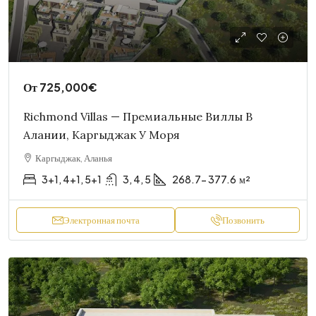
От
725,000€
Richmond Villas — Премиальные Виллы В
Алании, Каргыджак У Моря
Каргыджак, Аланья
3+1, 4+1, 5+1
3, 4, 5
268.7- 377.6
м²
Электронная почта
Позвонить